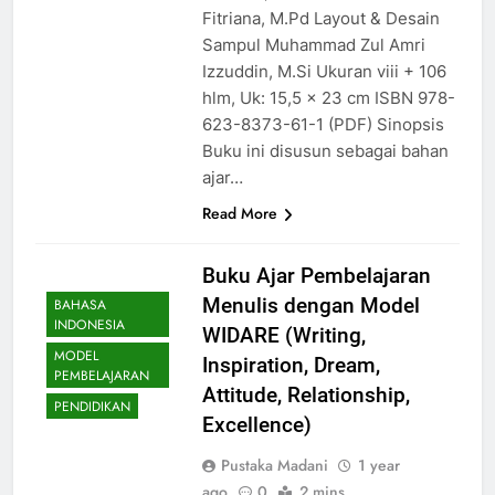
Fitriana, M.Pd Layout & Desain
Sampul Muhammad Zul Amri
Izzuddin, M.Si Ukuran viii + 106
hlm, Uk: 15,5 x 23 cm ISBN 978-
623-8373-61-1 (PDF) Sinopsis
Buku ini disusun sebagai bahan
ajar…
Read More
Buku Ajar Pembelajaran
Menulis dengan Model
BAHASA
INDONESIA
WIDARE (Writing,
MODEL
Inspiration, Dream,
PEMBELAJARAN
Attitude, Relationship,
PENDIDIKAN
Excellence)
Pustaka Madani
1 year
ago
0
2 mins