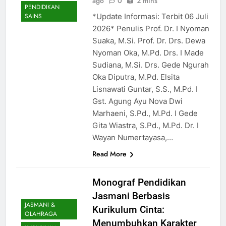
ago
0
2 mins
PENDIDIKAN
*Update Informasi: Terbit 06 Juli
SAINS
2026* Penulis Prof. Dr. I Nyoman
Suaka, M.Si. Prof. Dr. Drs. Dewa
Nyoman Oka, M.Pd. Drs. I Made
Sudiana, M.Si. Drs. Gede Ngurah
Oka Diputra, M.Pd. Elsita
Lisnawati Guntar, S.S., M.Pd. I
Gst. Agung Ayu Nova Dwi
Marhaeni, S.Pd., M.Pd. I Gede
Gita Wiastra, S.Pd., M.Pd. Dr. I
Wayan Numertayasa,…
Read More
Monograf Pendidikan
Jasmani Berbasis
JASMANI &
Kurikulum Cinta:
OLAHRAGA
Menumbuhkan Karakter