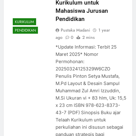
Kurikulum untuk
Mahasiswa Jurusan
Pendidikan
KURIKULUM
Pustaka Madani
1 year
PENDIDIKAN
ago
0
2 mins
*Update Informasi: Terbit 25
Maret 2025* Nomor
Permohonan:
20250324125329W6CZO
Penulis Pinton Setya Mustafa,
M.Pd Layout & Desain Sampul
Muhammad Zul Amri Izzuddin,
M.Si Ukuran vi + 83 hlm, Uk: 15,5
x 23 cm ISBN 978-623-8373-
43-7 (PDF) Sinopsis Buku ajar
Telaah Kurikulum untuk
perkuliahan ini disusun sebagai
panduan strategis bagi