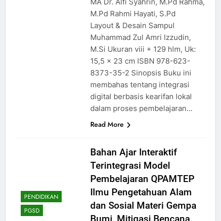
MA Dr. Alfi Syahrin, M.Pd Rahma,
M.Pd Rahmi Hayati, S.Pd
Layout & Desain Sampul
Muhammad Zul Amri Izzudin,
M.Si Ukuran viii + 129 hlm, Uk:
15,5 x 23 cm ISBN 978-623-
8373-35-2 Sinopsis Buku ini
membahas tentang integrasi
digital berbasis kearifan lokal
dalam proses pembelajaran…
Read More
Bahan Ajar Interaktif
Terintegrasi Model
Pembelajaran QPAMTEP
Ilmu Pengetahuan Alam
PENDIDIKAN
dan Sosial Materi Gempa
PGSD
Bumi, Mitigasi Bencana,