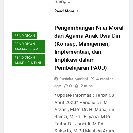
ruang…
Read More
Pengembangan Nilai Moral
dan Agama Anak Usia Dini
PENDIDIKAN
(Konsep, Manajemen,
PENDIDIKAN
AGAMA ISLAM
Implementasi, dan
PENDIDIKAN
Implikasi dalam
ANAK USIA DINI
Pembelajaran PAUD)
Pustaka Madani
4 months
ago
0
2 mins
*Update Informasi: Terbit 08
April 2026* Penulis Dr. M.
Arzani, M.Pd Dr. H. Muhajirin
Ramzi, M.Pd.I Eliyana, M.Pd
Editor Dr. Junaidi, M.Pd.I
Sukarto, M.Pd Maulida Arum