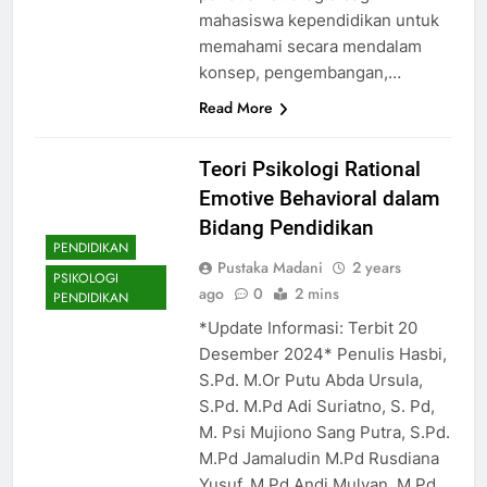
mahasiswa kependidikan untuk
memahami secara mendalam
konsep, pengembangan,…
Read More
Teori Psikologi Rational
Emotive Behavioral dalam
Bidang Pendidikan
PENDIDIKAN
Pustaka Madani
2 years
PSIKOLOGI
ago
0
2 mins
PENDIDIKAN
*Update Informasi: Terbit 20
Desember 2024* Penulis Hasbi,
S.Pd. M.Or Putu Abda Ursula,
S.Pd. M.Pd Adi Suriatno, S. Pd,
M. Psi Mujiono Sang Putra, S.Pd.
M.Pd Jamaludin M.Pd Rusdiana
Yusuf, M.Pd Andi Mulyan, M.Pd