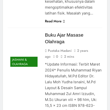
kesehatan, khususnya dalam
mengoptimalkan efektivitas
latihan fisik. Masalah yang…
Read More
Buku Ajar Masase
Olahraga
Pustaka Madani
2 years
ago
0
2 mins
JASMANI &
*Update Informasi: Terbit Maret
OLAHRAGA
2024* Penulis Muhammad Riyan
Hidayatullah, M.Pd Editor Dr.
Lalu Moh Yudha Isnaini, M.Pd
Layout & Desain Sampul
Muhammad Zul Amri Izzudin,
M.Sc Ukuran viii + 98 hlm, Uk:
15,5 x 23 cm ISBN 978-623-