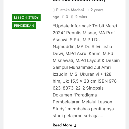
Pustaka Madani
2 years
ago
0
2 mins
LESSON STUDY
*Update Informasi: Terbit Maret
PENDIDIKAN
2024″ Penulis Misnar, MA Prof.
Asnawi, S.Pd., M.Pd Dr.
Najmuddin, MA Dr. Silvi Listia
Dewi, M.Pd Asrul Karim, M.Pd
Misnawati, M.Pd Layout & Desain
Sampul Muhammad Zul Amri
Izzudin, M.Si Ukuran vi + 128
hlm, Uk: 15,5 x 23 cm ISBN 978-
623-8373-22-2 Sinopsis
Dokumen “Paradigma
Pembelajaran Melalui Lesson
Study” membahas pentingnya
studi pelajaran sebagai…
Read More