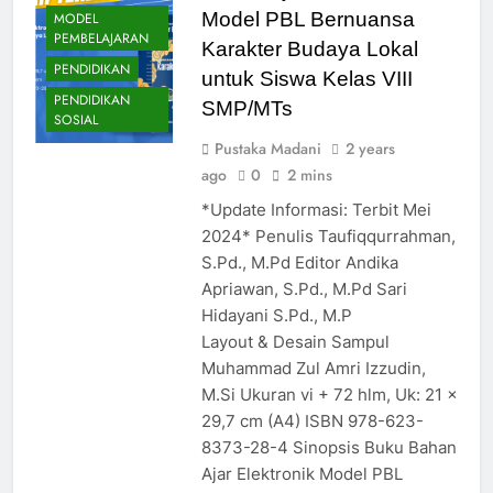
Model PBL Bernuansa
MODEL
PEMBELAJARAN
Karakter Budaya Lokal
PENDIDIKAN
untuk Siswa Kelas VIII
PENDIDIKAN
SMP/MTs
SOSIAL
Pustaka Madani
2 years
ago
0
2 mins
*Update Informasi: Terbit Mei
2024* Penulis Taufiqqurrahman,
S.Pd., M.Pd Editor Andika
Apriawan, S.Pd., M.Pd Sari
Hidayani S.Pd., M.P
Layout & Desain Sampul
Muhammad Zul Amri Izzudin,
M.Si Ukuran vi + 72 hlm, Uk: 21 x
29,7 cm (A4) ISBN 978-623-
8373-28-4 Sinopsis Buku Bahan
Ajar Elektronik Model PBL