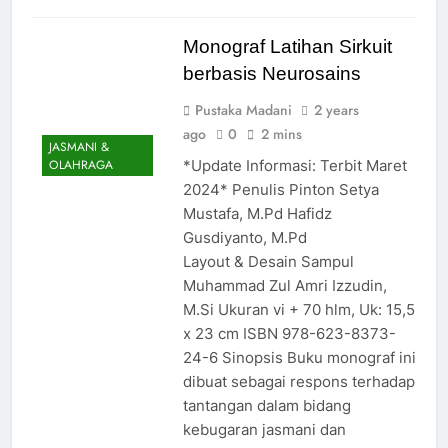
Monograf Latihan Sirkuit
berbasis Neurosains
Pustaka Madani
2 years
ago
0
2 mins
JASMANI &
*Update Informasi: Terbit Maret
OLAHRAGA
2024* Penulis Pinton Setya
Mustafa, M.Pd Hafidz
Gusdiyanto, M.Pd
Layout & Desain Sampul
Muhammad Zul Amri Izzudin,
M.Si Ukuran vi + 70 hlm, Uk: 15,5
x 23 cm ISBN 978-623-8373-
24-6 Sinopsis Buku monograf ini
dibuat sebagai respons terhadap
tantangan dalam bidang
kebugaran jasmani dan