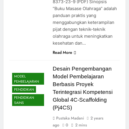
8373-23-9 (PDF) Sinopsis
“Buku Masase Olahraga” adalah
panduan praktis yang
menggabungkan keterampilan
pijat dengan teknik-teknik
olahraga untuk meningkatkan
kesehatan dan…
Read More
Desain Pengembangan
Model Pembelajaran
MODEL
PEMBELAJARAN
Berbasis Proyek
PENDIDIKAN
Terintegrasi Kompetensi
PENDIDIKAN
Global 4C-Scaffolding
SAINS
(Pj4CS)
Pustaka Madani
2 years
ago
0
2 mins