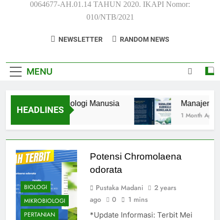
0064677-AH.01.14 TAHUN 2020. IKAPI Nomor:
010/NTB/2021
NEWSLETTER
RANDOM NEWS
MENU
Anatomi dan Fisiologi Manusia
Manajemen Ku
HEADLINES
3 Weeks Ago
1 Month Ago
Potensi Chromolaena
odorata
Pustaka Madani
2 years
BIOLOGI
ago
0
1 mins
MIKROBIOLOGI
*Update Informasi: Terbit Mei
PERTANIAN