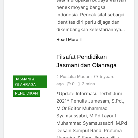
nenek moyang bangsa
Indonesia. Pencak silat sebagai
identitas diri perlu dijaga dan
dikembangkan kelestariannya…
Read More
Filsafat Pendidikan
Jasmani dan Olahraga
Pustaka Madani
5 years
JASMANI &
ago
0
2 mins
OLAHRAGA
*Update Informasi: Terbit Juni
PENDIDIKAN
2021* Penulis Jumesam, S.Pd.,
M.Or Editor Muhammad
Syamsussabri, M.Pd Layout
Muhammad Syamsussabri, M.Pd
Desain Sampul Randi Pratama
Nugraha, S.Kom Ukuran viii +