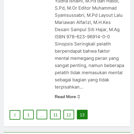
Yudha Isnaini, M.Pd dan Hasbi,
S.Pd, M.Or Editor Muhammad
Syamsussabri, M.Pd Layout Lalu
Mariawan Alfarizi, M.H.Kes
Desain Sampul Siti Hajar, M.Ag
ISBN 978-623-96914-0-0
Sinopsis Seringkali pelatih
berpendapat bahwa faktor
mental memegang peran yang
sangat penting, namun beberapa
pelatih tidak memasukan mental
sebagai bagian yang tidak
terpisahkan…
Read More
1
…
11
12
13