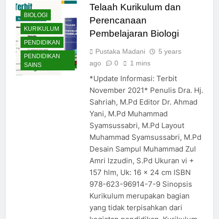
Telaah Kurikulum dan
BIOLOGI
Perencanaan
KURIKULUM
Pembelajaran Biologi
PENDIDIKAN
Pustaka Madani
5 years
PENDIDIKAN
ago
0
1 mins
SAINS
*Update Informasi: Terbit
November 2021* Penulis Dra. Hj.
Sahriah, M.Pd Editor Dr. Ahmad
Yani, M.Pd Muhammad
Syamsussabri, M.Pd Layout
Muhammad Syamsussabri, M.Pd
Desain Sampul Muhammad Zul
Amri Izzudin, S.Pd Ukuran vi +
157 hlm, Uk: 16 x 24 cm ISBN
978-623-96914-7-9 Sinopsis
Kurikulum merupakan bagian
yang tidak terpisahkan dari