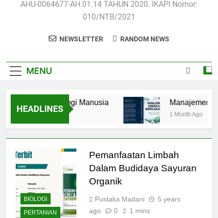
AHU-0064677-AH.01.14 TAHUN 2020. IKAPI Nomor:
010/NTB/2021
NEWSLETTER
RANDOM NEWS
MENU
natomi dan Fisiologi Manusia
Manajemen Kuri
HEADLINES
 Weeks Ago
1 Month Ago
Pemanfaatan Limbah
Dalam Budidaya Sayuran
Organik
Pustaka Madani
5 years
BIOLOGI
ago
0
1 mins
PERTANIAN