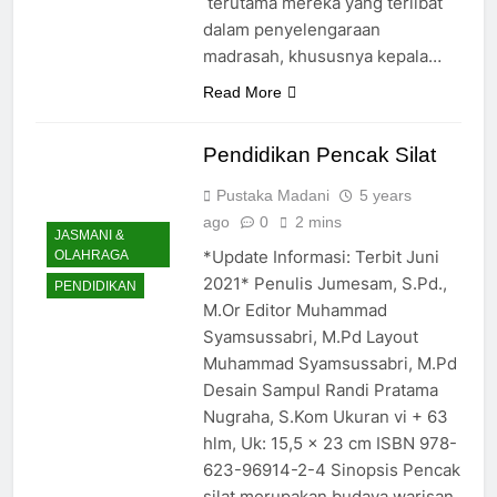
terutama mereka yang terlibat
dalam penyelengaraan
madrasah, khususnya kepala…
Read More
Pendidikan Pencak Silat
Pustaka Madani
5 years
ago
0
2 mins
JASMANI &
*Update Informasi: Terbit Juni
OLAHRAGA
2021* Penulis Jumesam, S.Pd.,
PENDIDIKAN
M.Or Editor Muhammad
Syamsussabri, M.Pd Layout
Muhammad Syamsussabri, M.Pd
Desain Sampul Randi Pratama
Nugraha, S.Kom Ukuran vi + 63
hlm, Uk: 15,5 x 23 cm ISBN 978-
623-96914-2-4 Sinopsis Pencak
silat merupakan budaya warisan