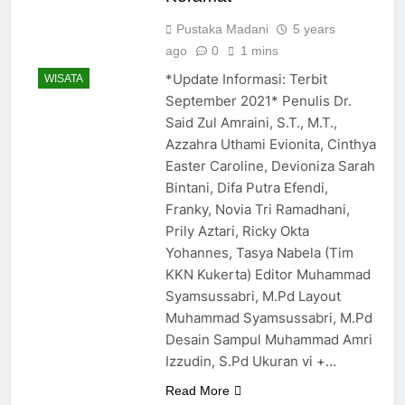
Pustaka Madani
5 years
ago
0
1 mins
*Update Informasi: Terbit
WISATA
September 2021* Penulis Dr.
Said Zul Amraini, S.T., M.T.,
Azzahra Uthami Evionita, Cinthya
Easter Caroline, Devioniza Sarah
Bintani, Difa Putra Efendi,
Franky, Novia Tri Ramadhani,
Prily Aztari, Ricky Okta
Yohannes, Tasya Nabela (Tim
KKN Kukerta) Editor Muhammad
Syamsussabri, M.Pd Layout
Muhammad Syamsussabri, M.Pd
Desain Sampul Muhammad Amri
Izzudin, S.Pd Ukuran vi +…
Read More