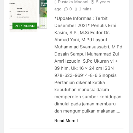
Pustaka Madani
5 years
ago
0
1 mins
*Update Informasi: Terbit
Desember 2021* Penulis Erni
PERTANIAN
Kasim, S.P., M.Si Editor Dr.
Ahmad Yani, M.Pd Layout
Muhammad Syamsussabri, M.Pd
Desain Sampul Muhammad Zul
Amri Izzudin, S.Pd Ukuran vi +
89 hlm, Uk: 16 x 24 cm ISBN
978-623-96914-8-6 Sinopsis
Pertanian dikenal ketika
kebutuhan manusia dalam
memperoleh sumber kehidupan
dimulai pada jaman memburu
dan mengumpulkan makanan,…
Read More