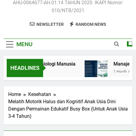
AHU-0064677-AH.01.14 TAHUN 2020. IKAPI Nomor:
010/NTB/2021
NEWSLETTER
RANDOM NEWS
MENU
Anatomi dan Fisiologi Manusia
Manajemen 
HEADLINES
3 Weeks Ago
1 Month Ago
Home
Kesehatan
Melatih Motorik Halus dan Kognitif Anak Usia Dini
Dengan Permainan Edukatif Busy Box (Untuk Anak Usia
3-4 Tahun)