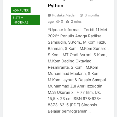
Python
KOMPUTER
Pustaka Madani
3 months
SISTEM
ago
0
2 mins
INFORMASI
*Update Informasi: Terbit 11 Mei
2026* Penulis Angga Radlisa
Samsudin, S.Kom., M.Kom Fazlul
Rahman, S.Kom., M.Kom Sunardi,
S.Kom., MT Ondi Asroni, S.Kom.,
M.Kom Dading Oktaviadi
Resmiranta, S.Kom., M.Kom
Muhammad Maulana, S.Kom.,
M.Kom Layout & Desain Sampul
Muhammad Zul Amri Izzuddin,
M.Si Ukuran xii + 77 hlm, Uk:
15,5 x 23 cm ISBN 978-623-
8373-63-5 (PDF) Sinopsis
Belajar pemrograman…