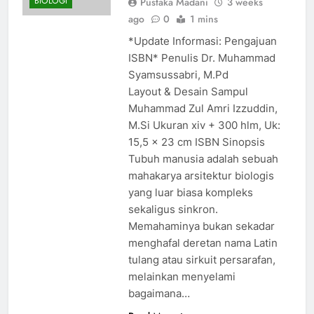
BIOLOGI
Pustaka Madani
3 weeks
ago
0
1 mins
*Update Informasi: Pengajuan
ISBN* Penulis Dr. Muhammad
Syamsussabri, M.Pd
Layout & Desain Sampul
Muhammad Zul Amri Izzuddin,
M.Si Ukuran xiv + 300 hlm, Uk:
15,5 x 23 cm ISBN Sinopsis
Tubuh manusia adalah sebuah
mahakarya arsitektur biologis
yang luar biasa kompleks
sekaligus sinkron.
Memahaminya bukan sekadar
menghafal deretan nama Latin
tulang atau sirkuit persarafan,
melainkan menyelami
bagaimana…