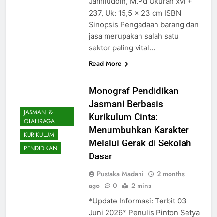
Jamiluddin, M.Pd Ukuran xvi +
237, Uk: 15,5 x 23 cm ISBN
Sinopsis Pengadaan barang dan
jasa merupakan salah satu
sektor paling vital…
Read More
Monograf Pendidikan
Jasmani Berbasis
JASMANI &
Kurikulum Cinta:
OLAHRAGA
Menumbuhkan Karakter
KURIKULUM
Melalui Gerak di Sekolah
PENDIDIKAN
Dasar
Pustaka Madani
2 months
ago
0
2 mins
*Update Informasi: Terbit 03
Juni 2026* Penulis Pinton Setya