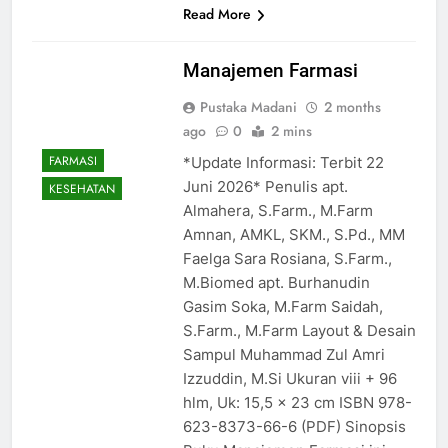
Read More
Manajemen Farmasi
Pustaka Madani
2 months
ago
0
2 mins
FARMASI
*Update Informasi: Terbit 22
Juni 2026* Penulis apt.
KESEHATAN
Almahera, S.Farm., M.Farm
Amnan, AMKL, SKM., S.Pd., MM
Faelga Sara Rosiana, S.Farm.,
M.Biomed apt. Burhanudin
Gasim Soka, M.Farm Saidah,
S.Farm., M.Farm Layout & Desain
Sampul Muhammad Zul Amri
Izzuddin, M.Si Ukuran viii + 96
hlm, Uk: 15,5 x 23 cm ISBN 978-
623-8373-66-6 (PDF) Sinopsis