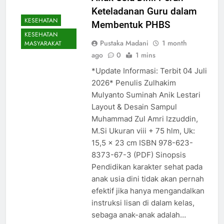
Keteladanan Guru dalam
KESEHATAN
Membentuk PHBS
KESEHATAN
Pustaka Madani
1 month
MASYARAKAT
ago
0
1 mins
*Update Informasi: Terbit 04 Juli
2026* Penulis Zulhakim
Mulyanto Suminah Anik Lestari
Layout & Desain Sampul
Muhammad Zul Amri Izzuddin,
M.Si Ukuran viii + 75 hlm, Uk:
15,5 x 23 cm ISBN 978-623-
8373-67-3 (PDF) Sinopsis
Pendidikan karakter sehat pada
anak usia dini tidak akan pernah
efektif jika hanya mengandalkan
instruksi lisan di dalam kelas,
sebaga anak-anak adalah…