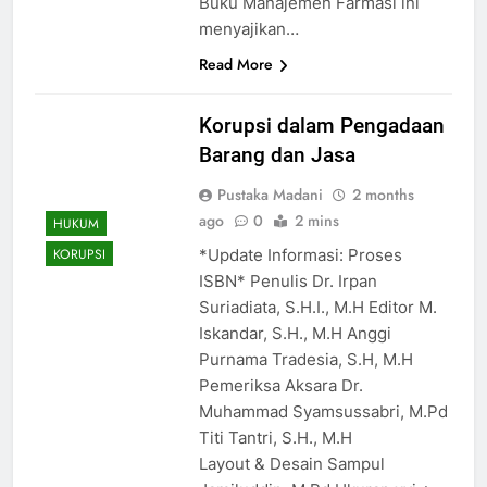
Buku Manajemen Farmasi ini
menyajikan…
Read More
Korupsi dalam Pengadaan
Barang dan Jasa
Pustaka Madani
2 months
ago
0
2 mins
HUKUM
*Update Informasi: Proses
KORUPSI
ISBN* Penulis Dr. Irpan
Suriadiata, S.H.I., M.H Editor M.
Iskandar, S.H., M.H Anggi
Purnama Tradesia, S.H, M.H
Pemeriksa Aksara Dr.
Muhammad Syamsussabri, M.Pd
Titi Tantri, S.H., M.H
Layout & Desain Sampul