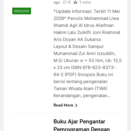
ago
0
1 mins
*Update Informasi: Terbit 11 Mei
EKOLOGI
2026* Penulis Mohammad Liwa
Ilhamdi Agil Al Idrus Aliefman
Hakim Lalu Zulkifli Joni Rokhmat
Aris Doyan AA Sukarso
Layout & Desain Sampul
Muhammad Zul Amri Izzuddin,
M.Si Ukuran vi + 53 hlm, Uk: 15,5
x 23 cm ISBN 978-623-8373-
64-2 (PDF) Sinopsis Buku ini
berisi tentang pengenalan
Taman Wisata Alam (TWA)
Kerandangan, pengenalan…
Read More
Buku Ajar Pengantar
Pemrograman Dengan